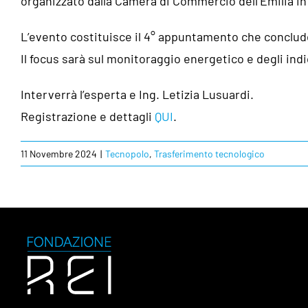
organizzato dalla Camera di Commercio dell’Emilia in
L’evento costituisce il 4° appuntamento che conclude
Il focus sarà sul monitoraggio energetico e degli indic
Interverrà l’esperta e Ing. Letizia Lusuardi.
Registrazione e dettagli
QUI
.
11 Novembre 2024
|
Tecnopolo
,
Trasferimento tecnologico