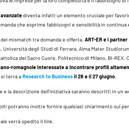
ova le imprese per la loro complessità e il fabbisogno di
 avanzate
diventa infatti un elemento cruciale per favori
omanda che esprime fabbisogni e sensibilità in continua 
ne del mismatch tra domanda e offerta,
ART-ER e i partne
 Università degli Studi di Ferrara, Alma Mater Studiorum 
attolica del Sacro Cuore, Politecnico di Milano, BI-REX,
liano-romagnole interessate a incontrare profili altame
si terrà a
Research to Business
il 26 e il 27 giugno
.
e la descrizione dell’iniziativa saranno descritti in un w
volti potranno inoltre fornire qualsiasi chiarimento sul p
ale verrà spedito il link.