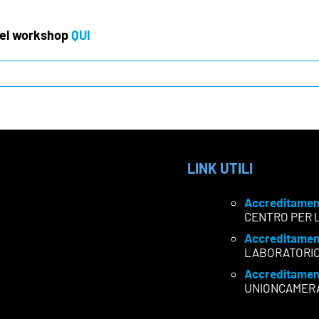
 del workshop
QUI
LINK UTILI
Accreditamen
CENTRO PER 
Accreditamen
LABORATORI
Accreditamen
UNIONCAMER