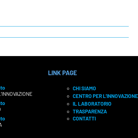
LINK PAGE
to
CHI SIAMO
L’INNOVAZIONE
CENTRO PER L’INNOVAZIONE
to
IL LABORATORIO
O
TRASPARENZA
to
CONTATTI
A