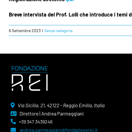
Breve intervista del Prof. Lolli che introduce i temi
6 Settembre 2023
|
Senza categoria
Via Sicilia, 21, 42122 – Reggio Emilia, Italia
Direttore | Andrea Parmeggiani
+39 347 3439246
andrea.parmeggiani@fondazionerei.it