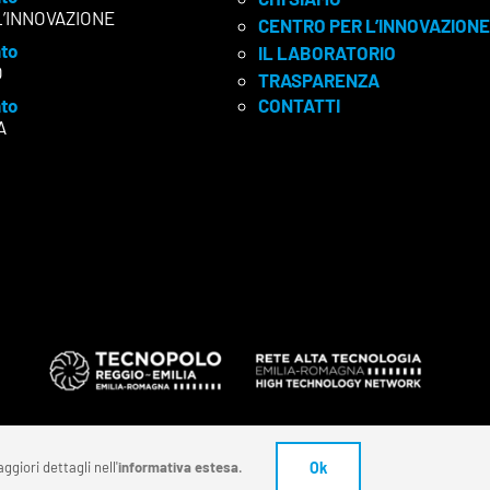
L’INNOVAZIONE
CENTRO PER L’INNOVAZIONE
to
IL LABORATORIO
O
TRASPARENZA
to
CONTATTI
A
ggiori dettagli nell'
informativa estesa
.
Ok
ivoco: SUBM7ØN