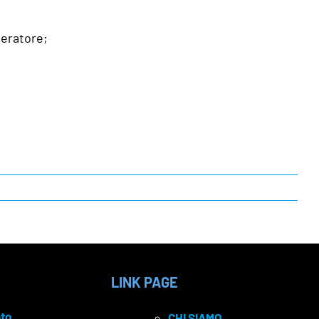
peratore;
LINK PAGE
to
CHI SIAMO