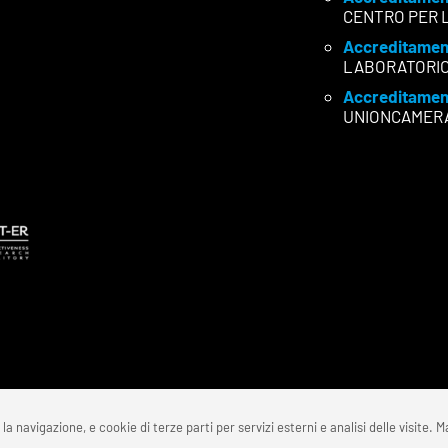
CENTRO PER 
Accreditamen
LABORATORI
Accreditamen
UNIONCAMER
la navigazione, e cookie di terze parti per servizi esterni e analisi delle visite. Ma
5 FONDAZIONE REI – C.F. 91159870350 | P.IVA 02772570350 | Codice Un