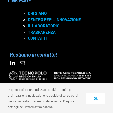
LINK PAGE
CHI SIAMO
CENTRO PER L’INNOVAZIONE
IL LABORATORIO
TRASPARENZA
CONTATTI
Restiamo in contatto!
In questo sito sono utilizzati cookie tecnici per
ottimizzare la navigazione, e cookie di terze parti
© 2025 FONDAZIONE REI – C.F. 91159870350 | P.IVA
Ok
per servizi esterni e analisi delle visite. Maggiori
02772570350 | Codice Univoco: SUBM7ØN
dettagli nell'
informativa estesa
.