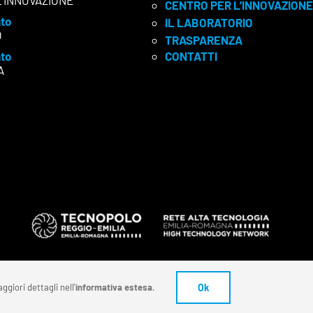
L’INNOVAZIONE
CENTRO PER L’INNOVAZIONE
to
IL LABORATORIO
O
TRASPARENZA
to
CONTATTI
A
ggiori dettagli nell'
informativa estesa
.
Ok
ivoco: SUBM7ØN