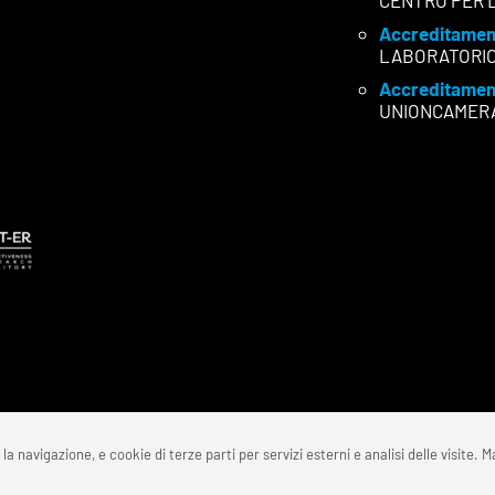
CENTRO PER 
Accreditamen
LABORATORI
Accreditamen
UNIONCAMER
la navigazione, e cookie di terze parti per servizi esterni e analisi delle visite. Ma
5 FONDAZIONE REI – C.F. 91159870350 | P.IVA 02772570350 | Codice Un