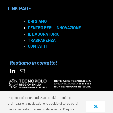
LINK PAGE
CHI SIAMO
CENTRO PER L’INNOVAZIONE
IL LABORATORIO
TRASPARENZA
CONTATTI
Restiamo in contatto!
In questo sito sono utilizzati cookie tecnici per
ottimizzare la navigazione, e cookie di terze parti
© 2025 FONDAZIONE REI – C.F. 91159870350 | P.IVA
Ok
per servizi esterni e analisi delle visite. Maggiori
02772570350 | Codice Univoco: SUBM7ØN