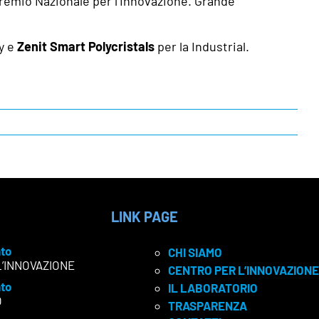
remio Nazionale per l’Innovazione. Grande
y e
Zenit Smart Polycristals
per la Industrial.
LINK PAGE
to
CHI SIAMO
L’INNOVAZIONE
CENTRO PER L’INNOVAZIONE
to
IL LABORATORIO
O
TRASPARENZA