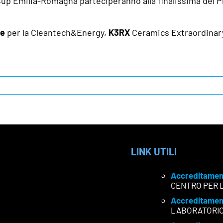
up Emilia-Romagna parteciperanno alla finalissima del P
ae
per la Cleantech&Energy,
K3RX
Ceramics Extraordinar
LINK UTILI
Accreditamen
CENTRO PER 
Accreditamen
LABORATORI