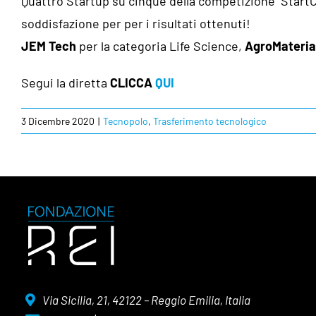
Quattro Startup su cinque della competizione StartC
soddisfazione per per i risultati ottenuti!
JEM Tech
per la categoria Life Science,
AgroMateri
Segui la diretta
CLICCA
QUI
3 Dicembre 2020
|
Tecnopolo
,
Trasferimento tecnologico
Via Sicilia, 21, 42122 – Reggio Emilia, Italia