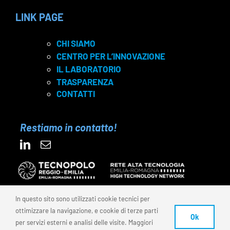
LINK PAGE
CHI SIAMO
CENTRO PER L’INNOVAZIONE
IL LABORATORIO
TRASPARENZA
CONTATTI
Restiamo in contatto!
In questo sito sono utilizzati cookie tecnici per
ottimizzare la navigazione, e cookie di terze parti
© 2025 FONDAZIONE REI – C.F. 91159870350 | P.IVA
Ok
per servizi esterni e analisi delle visite. Maggiori
02772570350 | Codice Univoco: SUBM7ØN